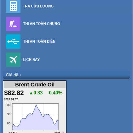
Giá dầu
Brent Crude Oil
$82.82
▲0.33
0.40%
2026.08.07