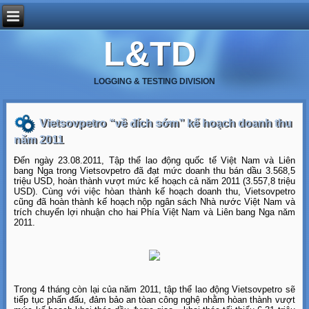
L&TD
LOGGING & TESTING DIVISION
Vietsovpetro “về đích sớm” kế hoạch doanh thu
năm 2011
Đến ngày 23.08.2011, Tập thể lao động quốc tế Việt Nam và Liên
bang Nga trong Vietsovpetro đã đạt mức doanh thu bán dầu 3.568,5
triệu USD, hoàn thành vượt mức kế hoạch cả năm 2011 (3.557,8 triệu
USD). Cùng với việc hòan thành kế hoạch doanh thu, Vietsovpetro
cũng đã hoàn thành kế hoạch nộp ngân sách Nhà nước Việt Nam và
trích chuyển lợi nhuận cho hai Phía Việt Nam và Liên bang Nga năm
2011.
Trong 4 tháng còn lại của năm 2011, tập thể lao động Vietsovpetro sẽ
tiếp tục phấn đấu, đảm bảo an tòan công nghệ nhằm hòan thành vượt