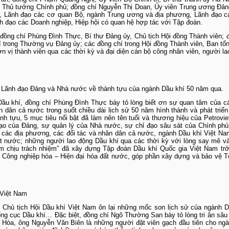
 Thủ tướng Chính phủ; đồng chí Nguyễn Thị Doan, Ủy viên Trung ương Đả
c, Lãnh đạo các cơ quan Bộ, ngành Trung ương và địa phương, Lãnh đạo 
nh đạo các Doanh nghiệp, Hiệp hội có quan hệ hợp tác với Tập đoàn.
đồng chí Phùng Đình Thực, Bí thư Đảng ủy, Chủ tịch Hội đồng Thành viên; 
 trong Thường vụ Đảng ủy; các đồng chí trong Hội đồng Thành viên, Ban tổ
 vị thành viên qua các thời kỳ và đại diện cán bộ công nhân viên, người la
 Lãnh đạo Đảng và Nhà nước về thành tựu của ngành Dầu khí 50 năm qua.
Dầu khí, đồng chí Phùng Đình Thực bày tỏ lòng biết ơn sự quan tâm của c
dân cả nước trong suốt chiều dài lịch sử 50 năm hình thành và phát triể
nh tựu, 5 mục tiêu nổi bật đã làm nên tên tuổi và thương hiệu của Petrovi
ạo của Đảng, sự quản lý của Nhà nước, sự chỉ đạo sâu sát của Chính phủ
 các địa phương, các đối tác và nhân dân cả nước, ngành Dầu khí Việt N
t nước; những người lao động Dầu khí qua các thời kỳ với lòng say mê v
ám chịu trách nhiệm” đã xây dựng Tập đoàn Dầu khí Quốc gia Việt Nam tr
ệp Công nghiệp hóa – Hiện đại hóa đất nước, góp phần xây dựng và bảo vệ T
 Việt Nam
, Chủ tịch Hội Dầu khí Việt Nam ôn lại những mốc son lịch sử của ngành D
ổng cục Dầu khí… Đặc biệt, đồng chí Ngô Thường San bày tỏ lòng tri ân sâu
Hòa, ông Nguyễn Văn Biên là những người đặt viên gạch đầu tiên cho ng