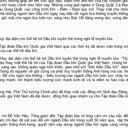
ước những giúp đỡ hết sức quý báu, thắm tình anh em của các chuyên gia
 khí hoàn chỉnh như hôm nay. Những vùng quê nghèo ở Dung Quất, Cà Mau
dầu Dung Quất, các công trình Khí – Điện – Đạm quy mô. Thay mặt cho nhữ
 hệ những người làm Dầu khí ngày nay tiếp nối ngọn lửa thiêng truyền thốn
o, giữ mãi cho ngọn lửa luôn rực sáng như Bác Hồ hằng mong đợi, xứng đá
 đại diện cho thế hệ trẻ Dầu khí tuyên thệ trong nghi lễ truyền lửa.
Tập đoàn Dầu khí Quốc gia Việt Nam qua các thời kỳ đã được trân trọng mời
của các thế hệ dầu khí.
y đại diện cho thế hệ trẻ Dầu khí tuyên thệ trong nghi lễ truyền lửa: “Tôi
ự thay mặt thế hệ trẻ của Tập đoàn Dầu khí Quốc gia Việt Nam, chúng tôi
 sáng tạo, không quản ngại khó khăn, gian khổ với “tinh thần Dầu khí”: dá
. Chúng tôi nguyện sẽ giữ vững và phát huy truyền thống Anh hùng mà các t
. Để cho ngọn lửa thiêng – biểu tượng của ngành Dầu khí luôn rực cháy tr
g mạnh, trở thành biểu tượng sức mạnh kinh tế và là niềm tự hào của d
rung Hải, Phó Thủ tướng Chính phủ đã thay mặt các đồng chí lãnh đạo Đản
uốc gia Việt Nam đã đạt được, đồng thời giao nhiệm vụ cho Tập đoàn Dầu k
g chí Đỗ Văn Hậu, Tổng giám đốc Tập đoàn bày tỏ lòng cảm ơn sâu sắc đ
m chỉ đạo rất sát sao đối với ngành Dầu khí trong suốt 50 năm qua, tập th
truyền thống Anh hùng, quyết tâm xây dựng ngành Dầu khí ngày càng vữn