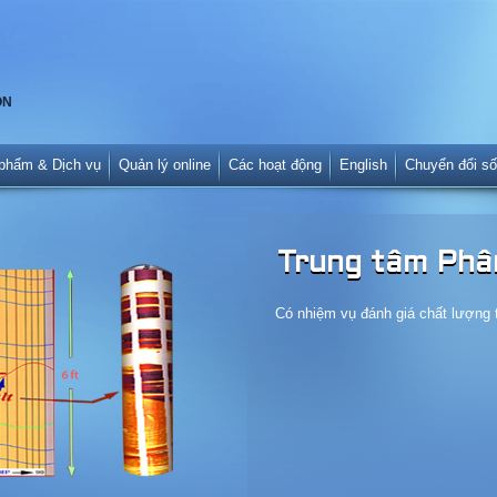
ON
phẩm & Dịch vụ
Quản lý online
Các hoạt động
English
Chuyển đổi số
Trung tâm Phân 
Có nhiệm vụ đánh giá chất lượng tà