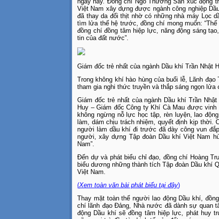
ngày nay. Đồng chí Ngô Thường San xúc động tr
Việt Nam xây dựng được ngành công nghiệp Dầu
đã thay da đổi thịt nhờ có những nhà máy Lọc 
tìm lửa thế hệ trước, đồng chí mong muốn: “Thế
đồng chí đồng tâm hiệp lực, năng động sáng tạ
tin của đất nước”.
Giám đốc trẻ nhất của ngành Dầu khí Trần Nhật Huy
Trong không khí hào hùng của buổi lễ, Lãnh đạo 
tham gia nghi thức truyền và thắp sáng ngọn lửa 
Giám đốc trẻ nhất của ngành Dầu khí Trần Nhật Hu
Huy – Giám đốc Công ty Khí Cà Mau được vinh d
không ngừng nỗ lực học tập, rèn luyện, lao động
làm, dám chịu trách nhiệm, quyết định kịp thời
người làm dầu khí đi trước đã dày công vun đắp
người, xây dựng Tập đoàn Dầu khí Việt Nam hùn
Nam”.
Đến dự và phát biểu chỉ đạo, đồng chí Hoàng T
biểu dương những thành tích Tập đoàn Dầu khí Q
Việt Nam.
(
Xem toàn văn bài phát biểu tại đây
)
Thay mặt toàn thể người lao động Dầu khí, đồn
chí lãnh đạo Đảng, Nhà nước đã dành sự quan tâ
động Dầu khí sẽ đồng tâm hiệp lực, phát huy 