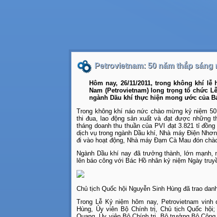
Petrovietnam: 50 năm thắp sáng 
Hôm nay, 26/11/2011, trong không khí lễ
Nam (Petrovietnam) long trọng tổ chức L
ngành Dầu khí thực hiện mong ước của Bác
Trong không khí náo nức chào mừng kỷ niệm 50 
thi đua, lao động sản xuất và đạt được những t
tháng doanh thu thuần của PVI đạt 3.821 tỉ đồn
dịch vụ trong ngành Dầu khí, Nhà máy Điện Nhơn
đi vào hoạt động, Nhà máy Đạm Cà Mau đón chào
Ngành Dầu khí nay đã trưởng thành, lớn mạnh, 
lên báo công với Bác Hồ nhân kỷ niệm Ngày truy
Chủ tịch Quốc hội Nguyễn Sinh Hùng đã trao danh
Trong Lễ Kỷ niệm hôm nay, Petrovietnam vinh
Hùng, Ủy viên Bộ Chính trị, Chủ tịch Quốc hộ
Quang, Ủy viên Bộ Chính trị, Bộ trưởng Bộ Công 