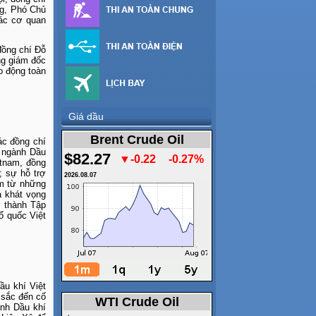
ng, Phó Chủ
các cơ quan
đồng chí Đỗ
ng giám đốc
o động toàn
Giá dầu
Brent Crude Oil
ác đồng chí
n ngành Dầu
$82.27
▼-0.22
-0.27%
etnam, đồng
; sự hỗ trợ
2026.08.07
am từ những
à khát vọng
ở thành Tập
ổ quốc Việt
ầu khí Việt
 sắc đến cố
WTI Crude Oil
ành Dầu khí