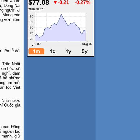
 Liên Xô để
$77.08
▼-0.21
-0.27%
, Đồng Nai
ng người đi
2026.08.07
g. Mong các
ng với niềm
 lên lễ đài
, Trần Nhật
 xin hứa sẽ
m nghĩ, dám
hế hệ những
ong tim mỗi
ân tộc Việt
g, Nhà nước
hí Quốc gia
ến các Đồng
ể người lao
g mạnh, giữ