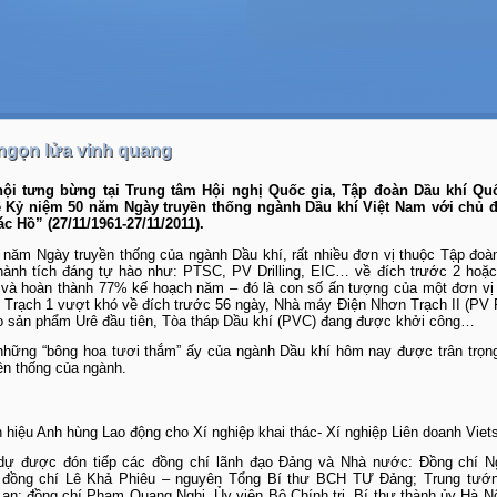
ngọn lửa vinh quang
 hội tưng bừng tại Trung tâm Hội nghị Quốc gia, Tập đoàn Dầu khí Quố
ễ Kỷ niệm 50 năm Ngày truyền thống ngành Dầu khí Việt Nam với chủ 
 Hồ” (27/11/1961-27/11/2011).
năm Ngày truyền thống của ngành Dầu khí, rất nhiều đơn vị thuộc Tập đoà
hành tích đáng tự hào như: PTSC, PV Drilling, EIC… về đích trước 2 hoặc
g và hoàn thành 77% kế hoạch năm – đó là con số ấn tượng của một đơn vị
 Trạch 1 vượt khó về đích trước 56 ngày, Nhà máy Điện Nhơn Trạch II (PV
 sản phẩm Urê đầu tiên, Tòa tháp Dầu khí (PVC) đang được khởi công…
những “bông hoa tươi thắm” ấy của ngành Dầu khí hôm nay được trân trọn
ền thống của ngành.
 hiệu Anh hùng Lao động cho Xí nghiệp khai thác- Xí nghiệp Liên doanh Viet
 dự được đón tiếp các đồng chí lãnh đạo Đảng và Nhà nước: Đồng chí N
i; đồng chí Lê Khả Phiêu – nguyên Tổng Bí thư BCH TƯ Đảng; Trung tướn
an; đồng chí Phạm Quang Nghị, Ủy viên Bộ Chính trị, Bí thư thành ủy Hà Nộ