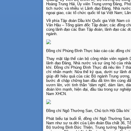
Hoàng Trung Hải, Ủy viên Trung ương Đảng, Phó
tịch nước và nhiều vị Lãnh đạo Đảng, Nhà nướ
ngoại giao, các tổ chức quốc tế tại Việt Nam; Lã
Về phía Tập đoàn Dầu khí Quốc gia Việt Nam có 
Văn Hậu – Tổng giám đốc Tập đoàn; các đồng chí
cùng lãnh đạo các Ban Tập đoàn, lãnh đạo các đơn
ngành.
Đồng chí Phùng Đình Thực báo cáo các đồng chí
Thay mặt tập thể cán bộ công nhân viên ngành 
lãnh đạo Đảng, Nhà nước và sự ủng hộ của nhân 
khí. Đồng chí Phùng Đình Thực đã nêu lên 7 thà
chí nhấn mạnh: Nửa thế kỷ qua, dưới sự lãnh đ
giúp đỡ hiệu quả của các Bộ ngành Trung ương,
bước đi chập chững ban đầu đã lớn lên cùng đấ
vươn lên, với tinh thần “dám nghĩ, dám làm, d
đoàn lớn mạnh, hiện đại, đầu tàu trong sự nghi
Nam XHCN.
Đồng chí Ngô Thường San, Chủ tịch Hội Dầu khí
Phát biểu tại buổi lễ, đồng chí Ngô Thường San
Nam như sự ra đời của Liên đoàn Địa chất 36, T
Bộ trưởng Đinh Đức Thiện, Trung tướng Nguyễn 