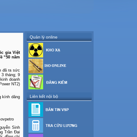
Quản lý online
c gia Việt
đề “50 năm
n đã ra sức
 3 tháng; 9
 kinh doanh
 Power NT2)
Liên kết nội bộ
g kính dâng
sovpetro
guyễn Sinh
g Trần Đại
i; đồng chí