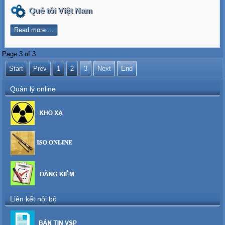
Quê tôi Việt Nam
Read more ...
Page 3 of 3
Start
Prev
1
2
3
Next
End
Quản lý online
Liên kết nội bộ