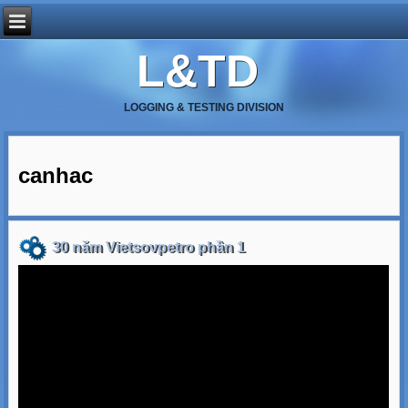
L&TD
LOGGING & TESTING DIVISION
canhac
30 năm Vietsovpetro phần 1