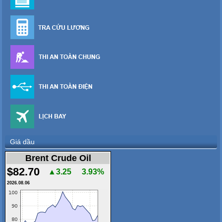
Giá dầu
Brent Crude Oil
$82.70
▲3.25
3.93%
2026.08.06