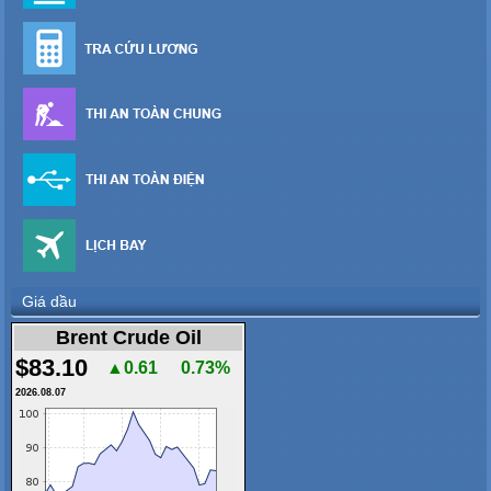
Giá dầu
Brent Crude Oil
$83.10
▲0.61
0.73%
2026.08.07